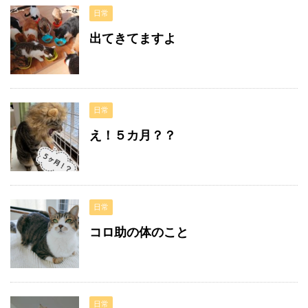
日常
出てきてますよ
日常
え！５カ月？？
日常
コロ助の体のこと
日常